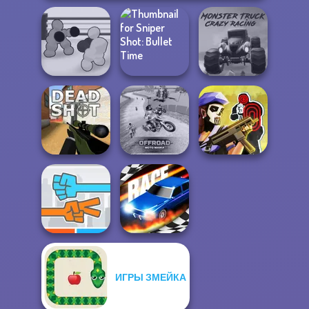
Boxing Gang
Sniper Shot:
Monster Truck
Stars
Bullet Time
Crazy Racing
Offroad Moto
Tom Clancy's
Deadshot.io
Mania
Shootout
ИГРЫ ЗМЕЙКА
Roshambo
Drag Race 3D