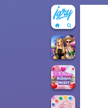
BFFs' Birthday
Bash For Babs
Valentine Hidden