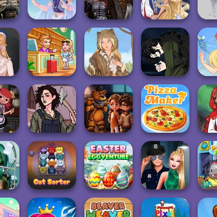
ans
Color Fill 3D
Viking Woman
Enchanted W...
Cr
e
Medieval
ses
Faithful Elf
Princesses
Sun Dress
Wol
Manga Creator
Hotel Fever
Vampire Hunter
 Alice
Tycoon
Grimm Beauty
P...
Thu
Weekend at the
FNAF Horror At
Little
Cooking
Overlook
Home
The Pizza Maker
h To