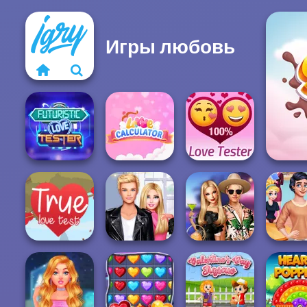
Игры любовь
Futuristic Love
Sw
Tester
Love Calculator
Love Tester
Princes
Roomies Blind
BFFs' Birthday
Cupidon's
True Love Test
Date
Bash For Babs
Ki...