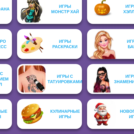
ИГРЫ
ИГР
ОАНА
МОНСТР ХАЙ
ХЭЛ
ПРО
ИГРЫ
ИГ
ЕСС
РАСКРАСКИ
БА
 С
ИГРЫ С
ИГР
ИЕМ
ТАТУИРОВКАМИ
ЗНАМЕН
Л
НЫЕ
КУЛИНАРНЫЕ
НОВО
Ы
ИГРЫ
И