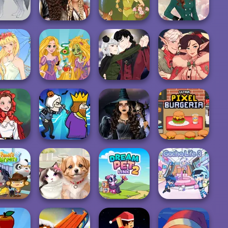
azy Art
Princesses
Pixie Friends
Warriors Saga
Romance Of The
Seven Seas
f Maker
Pira...
Vintage Fairy
Kate Middleton
Manga Creator
Rapunzel
Vampire Hunter
Santa's
mbelina
Zombie Curse
P...
Workshop
 Red Riding
Mystic Coven The
Ultra Pixel
Hood
Murder
Sisterhood of...
Burgeria