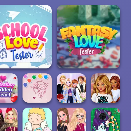
School Love Tester
Fantasy Love Tester
ine Hidden
Bubble Shooter
Sisters Speed
BFFs Guide To
Heart
Valentine
Dating
Breakup