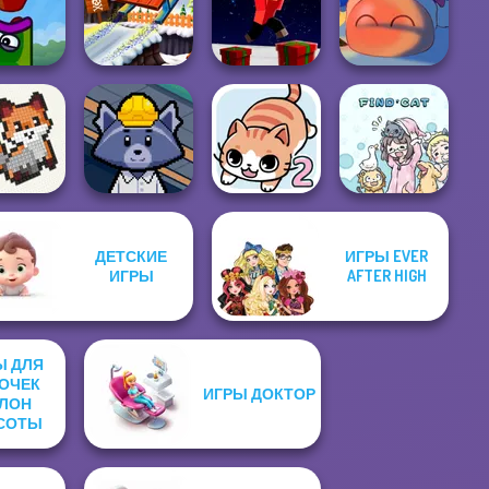
nda Airport
Pet Salon
Dream Pet Link 2
Gacha Life 3
Parkour Block
le Worm
Snow Ride 3D
Xmas Special
Fireblob Winter
ДЕТСКИЕ
ИГРЫ EVER
ИГРЫ
AFTER HIGH
s Stitch
Trash Factory
Find Cat 2
Find Cat
Ы ДЛЯ
ОЧЕК
ИГРЫ ДОКТОР
ЛОН
СОТЫ