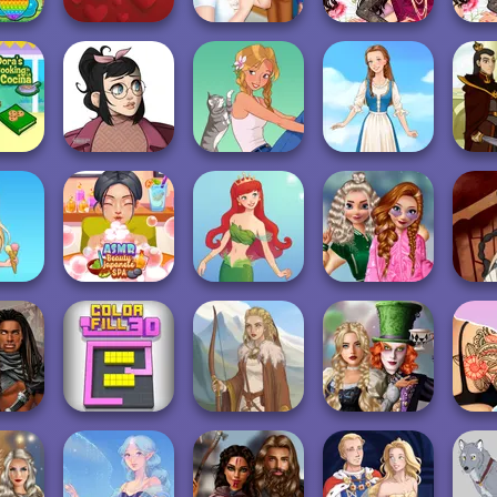
Valentine
Sisters Breakup
Barbie's
Barbie
opping
Mahjong
Plan
Valentines Love
Va
ing in
Casual Icon
ina
Maker
A Girl And Her Pet
Folklore Fashion
Fireb
School
ASMR Beauty
Popularity
Wate
ie
Japanese Spa
Cute Mermaid
Challenge
K
Alice and
unk
Friends:
Tattoo