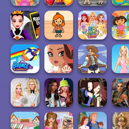
My Secret
Admirer Date
Valentine Day
Night
Lovely Mania
Jigsaw
Hearts P
Evil Queen's
TB Avataria Life
Dora Cook
Revenge
Girl
BFF Math Class
la Cuc
Bouncemasters
Fairy Tale High
Cowgirl
Barb
Babs' Spring
Fashionistas'
Manga Creator -
Cyberp