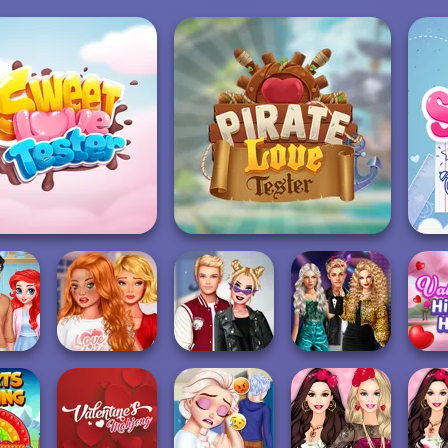
eet Love Tester
Pirate Love Tester
ses:
Bestie To The
Party Crashers
 First
Rescue Breakup
Kiss, Marry, Hate
Ex-Boyfriend
Valent
P...
Challenge
Ed...