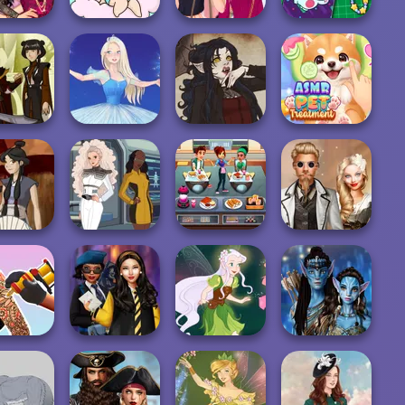
's Perfect
Valentine's Love
Frozen Sisters
DIY Phone Case
lentine
Test
Double Date
Shop
ASMR Pet
ender Zuko
Ice Ballerina
Gothic Heroine
Treatment
rbender:
Trekkie Meiker
Cooking Cafe
Steampunk
atara
F/F
Food Chef
Wedding
 Master 3D:
Hogwarts
Avatar Na'vi