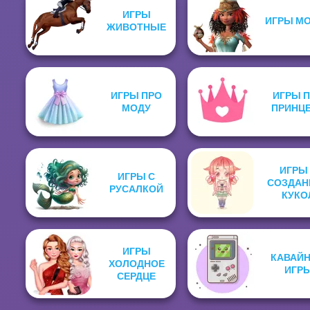
ИГРЫ
ИГРЫ М
ЖИВОТНЫЕ
ИГРЫ ПРО
ИГРЫ 
МОДУ
ПРИНЦ
ИГРЫ
ИГРЫ С
СОЗДАН
РУСАЛКОЙ
КУКО
ИГРЫ
КАВАЙ
ХОЛОДНОЕ
ИГР
СЕРДЦЕ