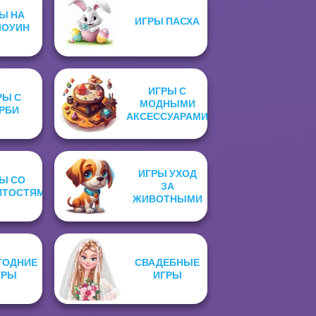
Ы НА
ИГРЫ ПАСХА
ЛОУИН
ИГРЫ С
РЫ С
МОДНЫМИ
РБИ
АКСЕССУАРАМИ
ИГРЫ УХОД
Ы СО
ЗА
ИТОСТЯМИ
ЖИВОТНЫМИ
ГОДНИЕ
СВАДЕБНЫЕ
ГРЫ
ИГРЫ