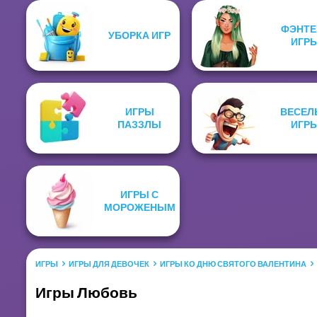
ФЭНТЕ
УБОРКА ИГР
ИГР
ИГРЫ
ВЕСЕЛ
ПАЗЗЛЫ
ИГР
ИГРЫ С
МОРОЖЕНЫМ
ИГРЫ
ИГРЫ ДЛЯ ДЕВОЧЕК
ИГРЫ КО ДНЮ СВЯТОГО ВАЛЕНТИНА
Игры Любовь