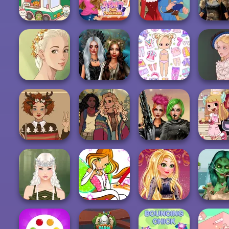
Wedding
Faceoff
Fantasy World...
Guardi
ASMR Nail
Nors
Purr-fect Scoops
Treatment
Life Story
Goddes
Natural Girl
Enchanted
Chibi Doll: Avatar
Portrait
Realms
Creator
Victorian
Ugly Winter
Cyberpunk
Sweater
Into the Wild
Shieldmaidens
Devilish 
Ghoulis