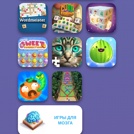
Wordmeister
Cube Match
Mystic Mahjong
Mahjong Sweet
Put The Fruit
Easter
Favorite Puzzles
Together
ИГРЫ ДЛЯ
Worm Out: Brain
МОЗГА
Teaser Games
Bubble Fall