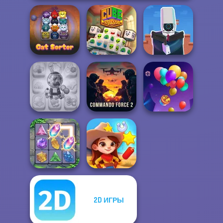
Cameraman vs
Cat Sorter Puzzle
Cube Match
Toilets Puzzle
Candy Shop
Commando
Merge
Force 2
Balloon Match 3D
2D ИГРЫ
Crystal Connect
Wild West Match