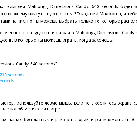
х геймплей Mahjongg Dimensions Candy: 640 seconds будет 
 по-прежнему присутствуют в этом 3D-издании Маджонга, и теб
тами на них, но ты можешь выбрать только те, которые располо
оченность на Igry.com и сыграй в Mahjongg Dimensions Candy: 
джонг, в которые ты можешь играть, когда захочешь.
nsions Candy: 640 seconds?
 210 seconds
seconds
пьютер, используйте левую мышь. Если нет, коснитесь экрана 
авления объясняются в игре.
гих наших бесплатных игр из категории игры маджонг, что