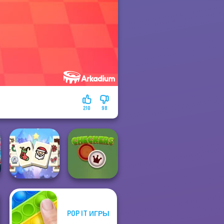
210
98
Mahjong
POP IT ИГРЫ
Christmas
Holiday
Checkers