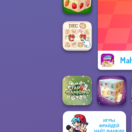
Scandinavian...
Farm Mahjong
3D
Mah
KrisMas Mahjong
2
ИГРЫ
ФРАЙДЕЙ
Tap 3 Mahjong
НАЙТ ФАНКИН
Mystic Mahjong