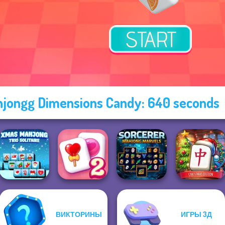
jongg Dimensions Candy: 640 seconds
Mahjong at
ВИКТОРИНЫ
ИГРЫ 3Д
Xmas Mahjong
Solitaire
Sorcerer
Home -
Trio Solitaire
Mahjong Candy 2
Mahjong Marvels
Christmas Ed...