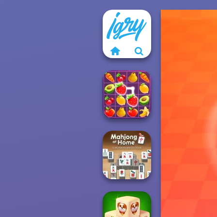
Fruit Mahjong
Mahjong At
Home -