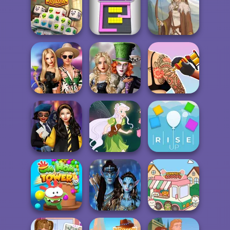
Cyberpunk
Fruit Party
Guardians
Match Masters
Cube Match
Color Fill 3D
Viking Woman
Alice and
BFFs' Birthday
Friends:
Tattoo Master 3D:
Bash For Babs
Enchanted W...
Crazy Art
Hogwarts
Princesses
Pixie Friends
Rise Up