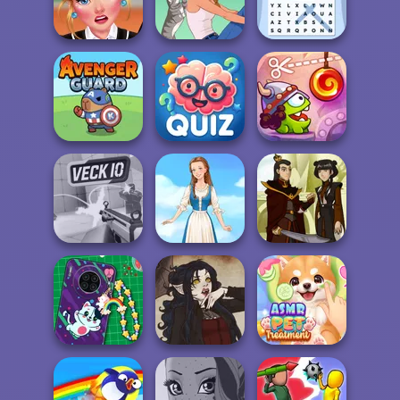
Sisters Breakup
College Breakup
BFFs Getting Over
Plan
Tragedy
A Breakup
High School
Word Search
Break Up Drama
A Girl And Her Pet
Universe 2
Quizmania: Trivia
Cut The Rope:
Avenger Guard
Game
Time Travel
Veck.io
Folklore Fashion
Firebender Zuko