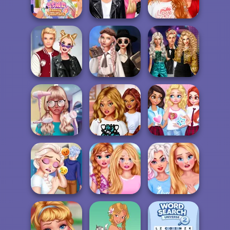
Picture Creator
Avatar Creator
Avatar Creator
Bestie To The
ASMR Beauty
Roomies Blind
Rescue Breakup
Treatment
Date
P...
Wednesday's
Party Crashers
Kiss, Marry, Hate
Breakup
Ex-Boyfriend
Challenge
Handbook
Ed...
Nerd To Popular
BFFs Guide To
BFF's Breakup
Makeover Mania
Breakup
Guide