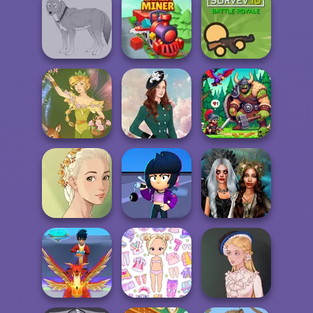
Solitaire
Klondike
Sun Dress
Garden Bloom
Wolf Maker
Train Miner
Survev.io
Vintage Fairy
Kate Middleton
Dragon Hunter
Natural Girl
Brawl Stars
Enchanted
Portrait
Sound
Realms