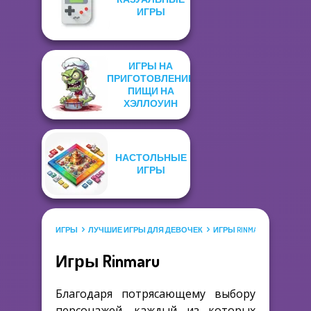
ИГРЫ
ИГРЫ НА
ПРИГОТОВЛЕНИЕ
ПИЩИ НА
ХЭЛЛОУИН
НАСТОЛЬНЫЕ
ИГРЫ
ИГРЫ
ЛУЧШИЕ ИГРЫ ДЛЯ ДЕВОЧЕК
ИГРЫ RINMARU
Игры Rinmaru
Благодаря потрясающему выбору
персонажей, каждый из которых