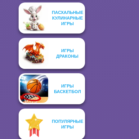
ПАСХАЛЬНЫЕ
КУЛИНАРНЫЕ
ИГРЫ
ИГРЫ
ДРАКОНЫ
ИГРЫ
БАСКЕТБОЛ
ПОПУЛЯРНЫЕ
ИГРЫ