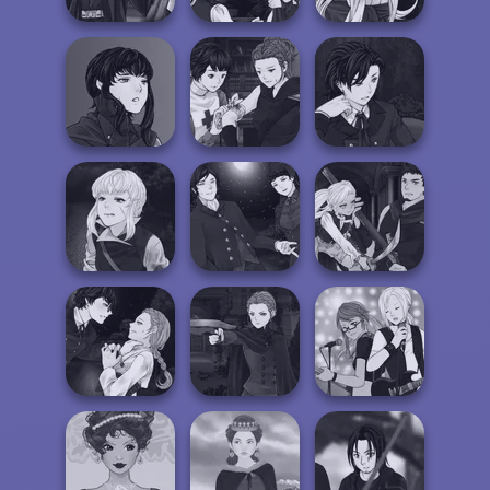
Manga Creator
Manga Creator
Manga Creator
Vampire Hunter
Vampire Hunter
Star Wars: Page...
P...
P...
Manga Creator
Manga Creator
Manga Creator
Vampire Hunter
Vampire Hunter
Vampire Hunter
P...
P...
P...
Manga Creator
Manga Creator
Manga Creator
Vampire Hunter
Vampire Hunter
Vampire Hunter
P...
P...
P...
Manga Creator
Manga Creator
Vampire Hunter
Vampire Hunter
Manga Creator -