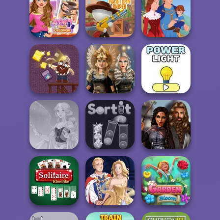
Om Nom Tower
Avatar Na'vi
3D
Warriors Saga
Purr-fect Scoops
ASMR Nail
Treatment
Western Sniper
Life Story
Norse
Gold Mine
Goddesses
Power Light
Medieval
Faithful Elf
Sort It
Princesses