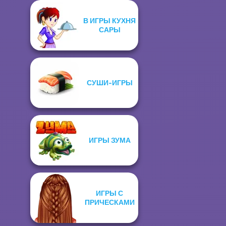
В ИГРЫ КУХНЯ
САРЫ
СУШИ-ИГРЫ
ИГРЫ ЗУМА
ИГРЫ С
ПРИЧЕСКАМИ