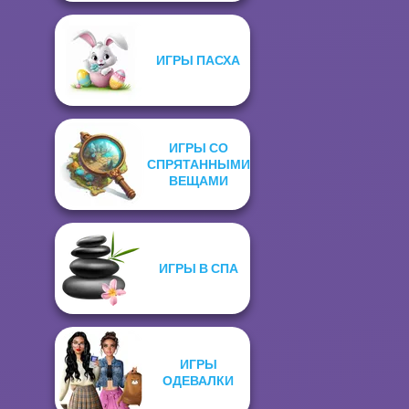
ИГРЫ ПАСХА
ИГРЫ СО
СПРЯТАННЫМИ
ВЕЩАМИ
ИГРЫ В СПА
ИГРЫ
ОДЕВАЛКИ