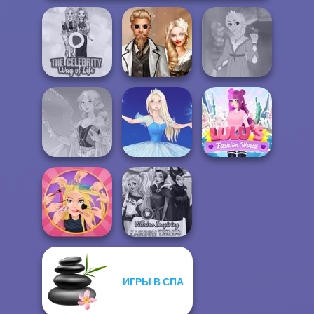
The Celebrity Way
Steampunk
Rapunzel
Of Life
Wedding
Fashion
Lulus Fashion
Faithful Elf
Ice Ballerina
World
ИГРЫ В СПА
Extreme
Villains Inspiring
Makeover
Fashion Tre...