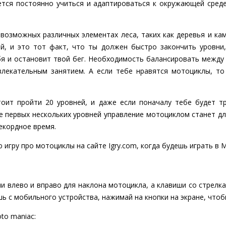
ется постоянно учиться и адаптироваться к окружающей среде
возможных различных элементах леса, таких как деревья и кам
й, и это тот факт, что ты должен быстро закончить уровни
бя и остановит твой бег. Необходимость балансировать между
влекательным занятием. А если тебе нравятся мотоциклы, то
оит пройти 20 уровней, и даже если поначалу тебе будет т
е первых нескольких уровней управление мотоциклом станет дл
екордное время.
 игру про мотоциклы на сайте Igry.com, когда будешь играть в M
и влево и вправо для наклона мотоцикла, а клавиши со стрелкам
шь с мобильного устройства, нажимай на кнопки на экране, что
to maniac: