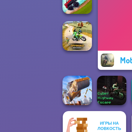
Simulator
Hill Climbing
Mania
Mot
Offroad Moto
Mania
ИГРЫ НА
Construction
Cyber Highway
ЛОВКОСТЬ
Ramp Jumping
Escape