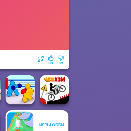
163
63
ИГРЫ ОББИ
Boxing Gang
Stars
Vex X3M