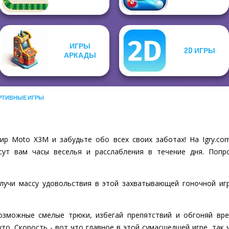
ИГРЫ
2D ИГРЫ
АРКАДЫ
РТИВНЫЕ ИГРЫ
ир Moto X3M и забудьте обо всех своих заботах! На Igry.c
сут вам часы веселья и расслабления в течение дня. Попр
олучи массу удовольствия в этой захватывающей гоночной иг
озможные смелые трюки, избегай препятствий и обгоняй вр
уто. Скорость - вот что главное в этой сумасшедшей игре, так