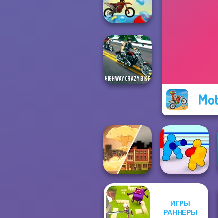
Moto X3M Winter
Moto X3M Pool
Party
Mo
Highway Crazy
Bike
ИГРЫ
Boxing Gang
РАННЕРЫ
End of War
Stars