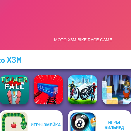
to X3M
ИГРЫ
ИГРЫ ЗМЕЙКА
City Bike Racing
Gold Strike Icy
БИЛЬЯРД
Tower Fall
Train Drift
Champion
Cave