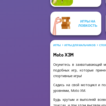
ИГРЫ НА
ЛОВКОСТЬ
ИГРЫ
ИГРЫ ДЛЯ МАЛЬЧИКОВ
СПО
Moto X3M
Окунитесь в захватывающий м
подобных игр, которые прине
спортивные игры!
Садись на свой мотоцикл и п
уровнями, Moto XM.
Будь крутым и выполняй всев
трассах, и при этом выгляди кр