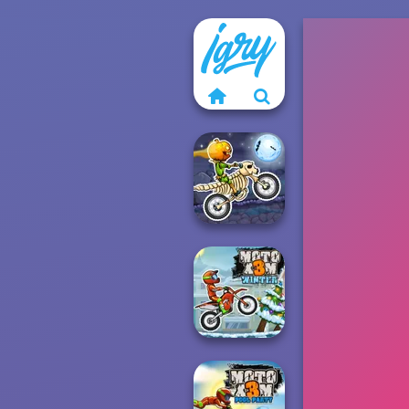
Moto X3M
Spooky Land