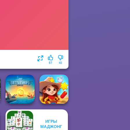
67
45
ИГРЫ
Battleships
МАДЖОНГ
Armada
Wild West Match