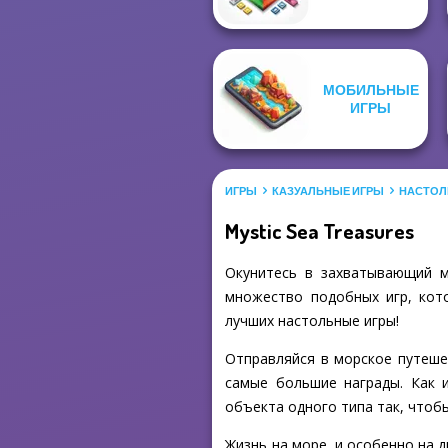
МОБИЛЬНЫЕ
ИГРЫ
ИГРЫ
КАЗУАЛЬНЫЕ ИГРЫ
НАСТОЛ
Mystic Sea Treasures
Окунитесь в захватывающий ми
множество подобных игр, кото
лучших настольные игры!
Отправляйся в морское путешес
самые большие награды. Как 
объекта одного типа так, чтобы
Жизнь на море, и особенно на 