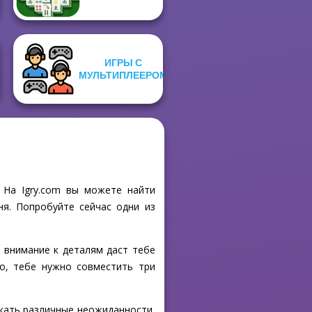
ИГРЫ С
МУЛЬТИПЛЕЕРОМ
! На Igry.com вы можете найти
ня. Попробуйте сейчас одни из
е внимание к деталям даст тебе
о, тебе нужно совместить три
икать различные неожиданности,