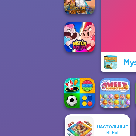
Cube Match
Emerland
Solitaire
Mys
Match Masters
НАСТОЛЬНЫЕ
Mind Games for
Mahjong Sweet
ИГРЫ
2-3-4 Player
Easter