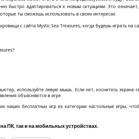
нно быстро адаптироваться к новым ситуациям. Это означает,
оторые ты сможешь использовать в своих интересах.
ровища с сайта Mystic Sea Treasures, когда будешь играть на са
asures?
пьютер, используйте левую мышь. Если нет, коснитесь экрана 
авления объясняются в игре.
их наших бесплатных игр из категории настольные игры, чт
 на ПК, так и на мобильных устройствах.