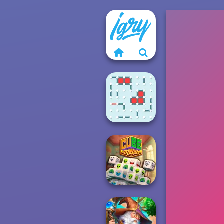
Dots and Boxes