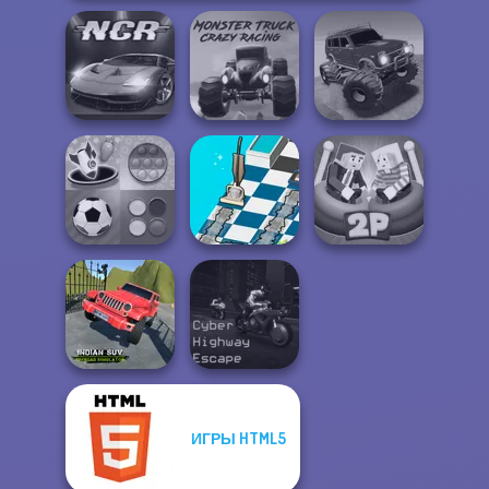
Monster Truck
Offroad Muddy
Night City Racing
Crazy Racing
Trucks
Mind Games for
Dusty Maze
Ragdoll Arena 2
2-3-4 Player
Hunter
Player
Indian SUV
ИГРЫ HTML5
Offroad
Cyber Highway
Simulator
Escape