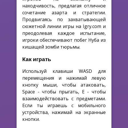
находчивость, предлагая отличное
сочетание азарта и стратегии.
Продвигаясь по захватывающей
сюжетной линии игры на Igry.com и
преодолевая каждое испытание,
игроки обеспечивают побег Нуба из
кишащей зомби тюрьмы.
Как играть
Используй клавиши WASD для
перемещения и нажимай левую
кнопку мыши, чтобы атаковать,
Space - чтобы прыгать, E - чтобы
взаимодействовать с предметами.
Если ты играешь с мобильного
устройства, нажимай на экранные
кнопки.