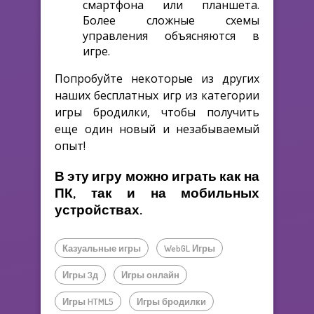
смартфона или планшета.
Более сложные схемы
управления объясняются в
игре.
Попробуйте некоторые из других
наших бесплатных игр из категории
игры бродилки, чтобы получить
еще один новый и незабываемый
опыт!
В эту игру можно играть как на
ПК, так и на мобильных
устройствах.
Казуальные игры
WebGL Игры
Игры 3д
Игры онлайн
Игры HTML5
Игры бродилки