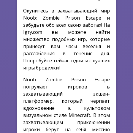
Окунитесь в захватывающий мир
Noob: Zombie Prison Escape и
забудьте обо всех своих заботах! На
Igry.com вы можете найти
множество подобных игр, которые
принесут вам часы веселья и
расслабления в течение дня.
Попробуйте сейчас одни из лучших
игры бродилки!
Noob: Zombie Prison Escape
погружает игроков в
захватывающий экшен-
платформер, который черпает
вдохновение в культовом
визуальном стиле Minecraft. В этом
захватывающем приключении
игроки берут на себя миссию