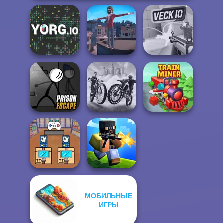
YORG.io
Backflip Maniac
Veck.io
Prison Escape
City Bike Racing
Online
Champion
Train Miner
МОБИЛЬНЫЕ
Black Friday
ИГРЫ
Stacker
Poxel.io