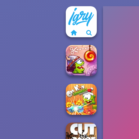
Cut The Rope:
Time Travel
Om Nom
Connect