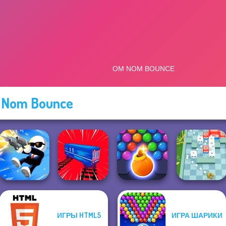
 Nom Bounce
ИГРЫ HTML5
ИГРА ШАРИКИ
Bubble Shooter
Shot Trigger
Train Drift
HD 3
Break n Bounce