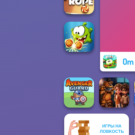
Christmas
Cut the Rope
Om
Om Nom
Connect Classic
ИГРЫ НА
FNAF Horror At
ЛОВКОСТЬ
Avenger Guard
Home