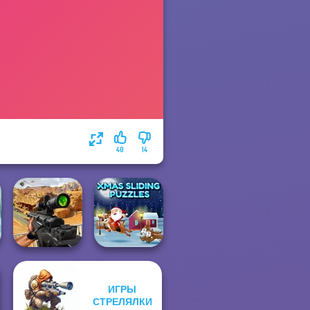
40
14
ИГРЫ
Sniper Combat
Xmas Sliding
СТРЕЛЯЛКИ
3D
Puzzles