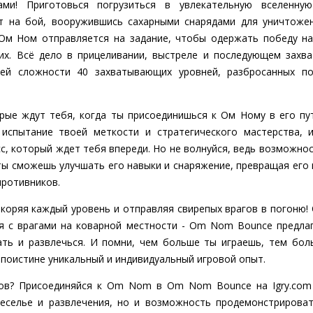
ами! Приготовься погрузиться в увлекательную вселен
т на бой, вооружившись сахарными снарядами для уничтоже
Ом Ном отправляется на задание, чтобы одержать победу на
них. Всё дело в прицеливании, выстреле и последующем захв
ей сложности 40 захватывающих уровней, разбросанных п
орые ждут тебя, когда ты присоединишься к Ом Ному в его п
испытание твоей меткости и стратегического мастерства, 
, который ждет тебя впереди. Но не волнуйся, ведь возможнос
ты сможешь улучшать его навыки и снаряжение, превращая его 
противников.
коряя каждый уровень и отправляя свирепых врагов в погоню!
я с врагами на коварной местности - Om Nom Bounce предлаг
чать и развлечься. И помни, чем больше ты играешь, тем бо
 поистине уникальный и индивидуальный игровой опыт.
зов? Присоединяйся к Om Nom в Om Nom Bounce на Igry.com 
еселье и развлечения, но и возможность продемонстрироват