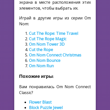
экрана в месте расположения этих
элементов, чтобы выбрать их.
Играй в другие игры из серии Om
Nom:
Cut The Rope: Time Travel
Cut The Rope Magic
Om Nom Tower 3D
Cut the Rope
Om Nom Connect Christmas
Om Nom Bounce
Om Nom Run
Похожие игры:
Вам понравилась Om Nom Connect
Classic?
Flower Blast
Block Puzzle Jewel