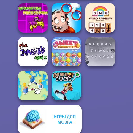
Geometry Dash:
FreezeNova
DOP Puzzle:
OMG Word
Game
Displace One Part
Rainbow
The Impossible
Mahjong Sweet
Bloons Tower
Quiz Classic
Easter
Defense
ИГРЫ ДЛЯ
МОЗГА
State Connect
Cowboy Swing