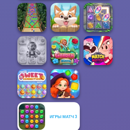
Bubble Fall
Puppy Blast
Crystal Connect
Candy Shop
Merge
Garden Bloom
Match Masters
ИГРЫ МАТЧ 3
Mahjong Sweet
Magic and
Easter
Wizards Match