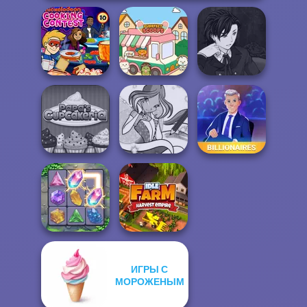
Manga Creator
Nickelodeon
Vampire Hunter
Cooking Contest
Purr-fect Scoops
P...
Papa's
Winx Paint Fairy
Cupcakeria
Color
Billionaires
ИГРЫ С
МОРОЖЕНЫМ
Crystal Connect
Idle Farm