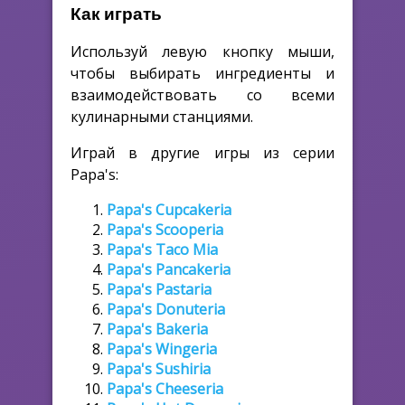
Как играть
Используй левую кнопку мыши,
чтобы выбирать ингредиенты и
взаимодействовать со всеми
кулинарными станциями.
Играй в другие игры из серии
Papa's:
Papa's Cupcakeria
Papa's Scooperia
Papa's Taco Mia
Papa's Pancakeria
Papa's Pastaria
Papa's Donuteria
Papa's Bakeria
Papa's Wingeria
Papa's Sushiria
Papa's Cheeseria