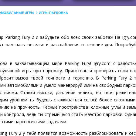
ОМОБИЛЬНЫЕ ИГРЫ
ИГРЫ ПАРКОВКА
 Parking Fury 2 и забудьте обо всех своих заботах! На Igry
ут вам часы веселья и расслабления в течение дня. Попробуй
нова в захватывающем мире Parking Fury! Igry.com с радостью
улярной игры про парковку. Приготовься проверить свои на
росит вызов твоей точности и терпению. В Parking Fury 2 
ми автомобилями и умело маневрируй ими на свободных парков
ствиями. Ставки высоки, давление велико, но твоя решител
ждым уровнем ты будешь сталкиваться со всё более сложными
анию на прочность. Тесные пространства, сложные углы и за
и контроля, ведь ты стремишься стать маэстро парковки. Однако
 этими парковочными задачами.
ing Fury 2 у тебя появится возможность разблокировать и сес