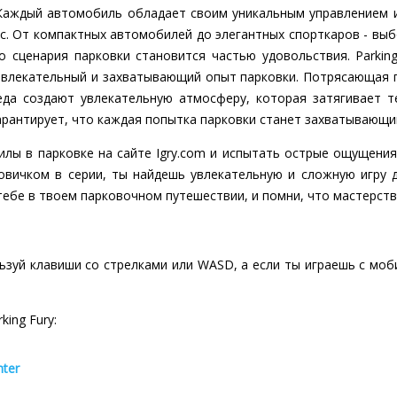
аждый автомобиль обладает своим уникальным управлением и
с. От компактных автомобилей до элегантных спорткаров - выб
 сценария парковки становится частью удовольствия. Parking
ивлекательный и захватывающий опыт парковки. Потрясающая г
да создают увлекательную атмосферу, которая затягивает т
арантирует, что каждая попытка парковки станет захватывающ
лы в парковке на сайте Igry.com и испытать острые ощущения о
овичком в серии, ты найдешь увлекательную и сложную игру д
 тебе в твоем парковочном путешествии, и помни, что мастерств
зуй клавиши со стрелками или WASD, а если ты играешь с моб
king Fury:
nter