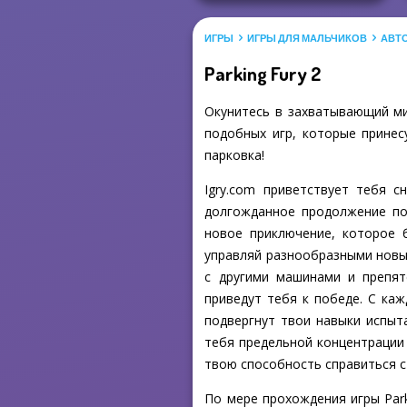
ИГРЫ
ИГРЫ ДЛЯ МАЛЬЧИКОВ
АВТ
Parking Fury 2
Окунитесь в захватывающий мир
подобных игр, которые принес
парковка!
Igry.com приветствует тебя с
долгожданное продолжение поп
новое приключение, которое б
управляй разнообразными новы
с другими машинами и препят
приведут тебя к победе. С ка
подвергнут твои навыки испыт
тебя предельной концентрации 
твою способность справиться с
По мере прохождения игры Park