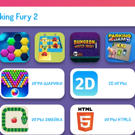
king Fury 2
ИГРА ШАРИКИ
2D ИГРЫ
Alphabet Lore
Dungeon Master
Puzzle Fever
Maze
Knight
Parking Jam
ИГРЫ ЗМЕЙКА
ИГРЫ HTML5