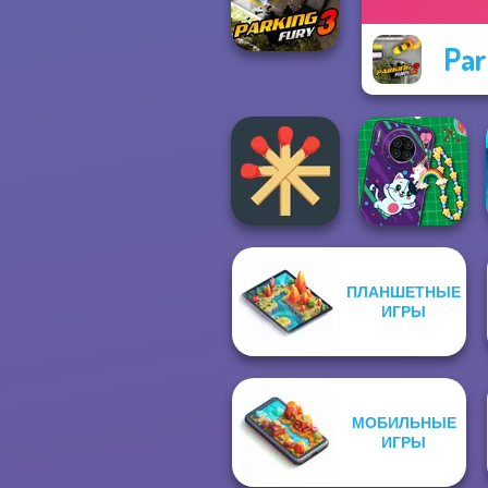
Beach City
Par
Parking Fury 3
ПЛАНШЕТНЫЕ
Matchstick
DIY Phone Case
ИГРЫ
Puzzles
Shop
МОБИЛЬНЫЕ
ИГРЫ