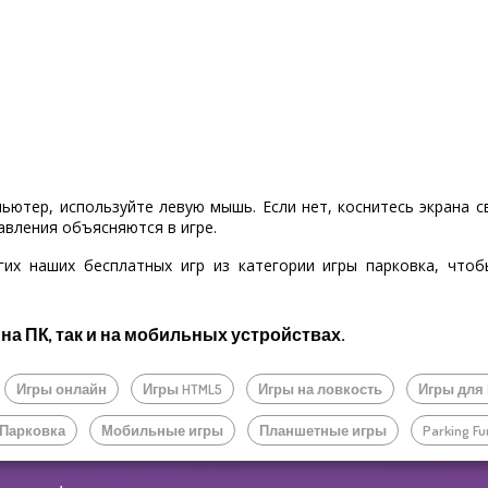
пьютер, используйте левую мышь. Если нет, коснитесь экрана 
авления объясняются в игре.
гих наших бесплатных игр из категории игры парковка, что
 на ПК, так и на мобильных устройствах.
Игры онлайн
Игры HTML5
Игры на ловкость
Игры для
 Парковка
Мобильные игры
Планшетные игры
Parking Fu