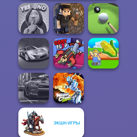
Yes or No
Challenge
Vectaria.io
Pool Master 3D
My Garden
Grand Cyber City
Obby Flip
Journey
ЭКШН ИГРЫ
Moon Clash
Real City Driver
Heroes