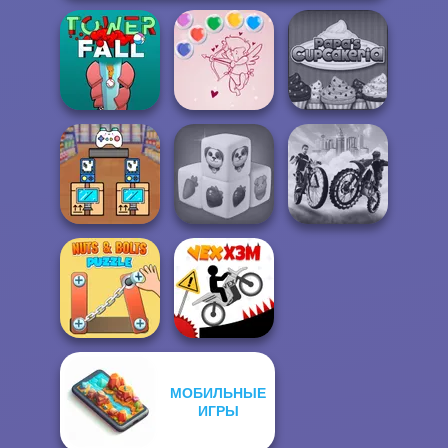
Bubble Shooter
Papa's
Tower Fall
Valentine
Cupcakeria
Black Friday
Farm Mahjong
City Bike Racing
Stacker
3D
Champion
МОБИЛЬНЫЕ
Nuts & Bolts
ИГРЫ
Puzzle
Vex X3M