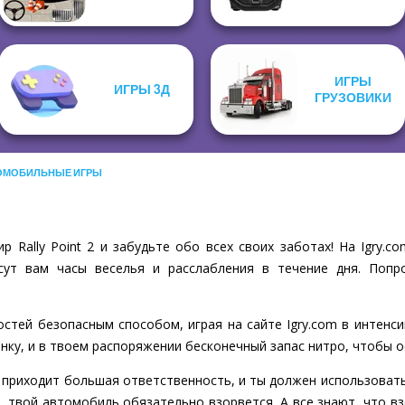
ИГРЫ
ИГРЫ 3Д
ГРУЗОВИКИ
ОМОБИЛЬНЫЕ ИГРЫ
р Rally Point 2 и забудьте обо всех своих заботах! На Igry.
сут вам часы веселья и расслабления в течение дня. Попр
стей безопасным способом, играя на сайте Igry.com в интенси
 гонку, и в твоем распоряжении бесконечный запас нитро, чтобы 
 приходит большая ответственность, и ты должен использовать
, твой автомобиль обязательно взорвется. А все знают, что в