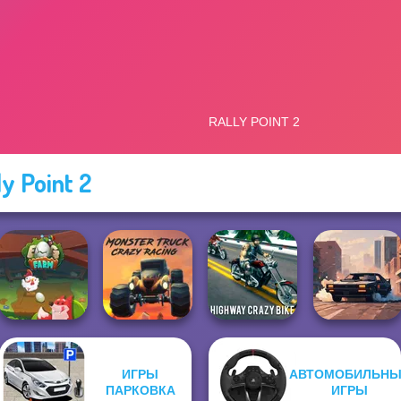
ly Point 2
ИГРЫ
АВТОМОБИЛЬНЫ
Monster Truck
Highway Crazy
ПАРКОВКА
ИГРЫ
Egg Farm
Crazy Racing
Bike
City Rider