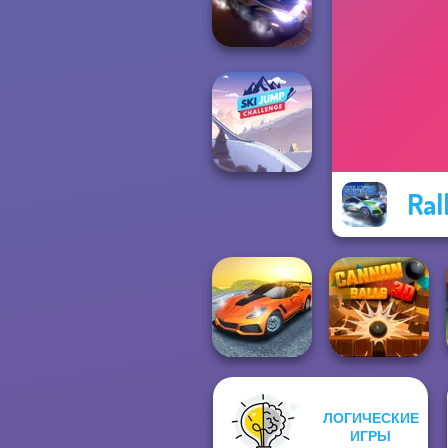
Rally Point 3
Rally Point 4
Ral
Ski Jump
Challenge
ЛОГИЧЕСКИЕ
Madness Driver
ИГРЫ
Vertigo City
Cannon Balls 3D