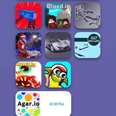
Stick Duel: Battle
Train Drift
Bloxd.io
Hero
Winter Clash 3D
Grand Cyber City
Go Escape
.IO ИГРЫ
Holey.io Battle
Funny Blade &
Royale
Magic