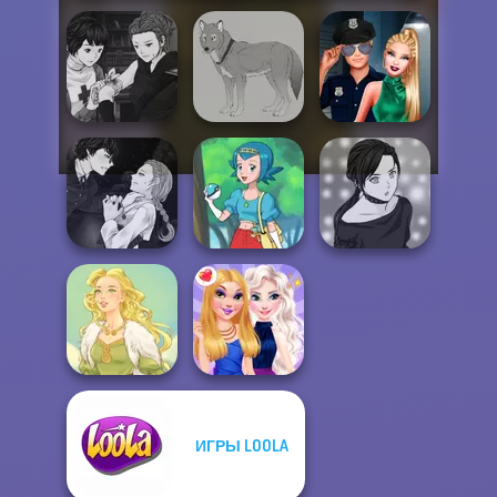
Manga Creator
Vampire Hunter
Style Police
P...
Wolf Maker
Officer
Manga Creator
Vampire Hunter
Manga Creator -
P...
Pokegirl
Rebels Page 2
ИГРЫ LOOLA
Goddess Freya
BFFs Night Out