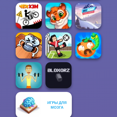
Ski Jump
Vex X3M
Mosaic Artimo
Challenge
Pin Master: Screw
Worm Out: Brain
Puzzle Quest
Soccer Random
Teaser Games
ИГРЫ ДЛЯ
МОЗГА
Muscle Clicker
Bloxorz