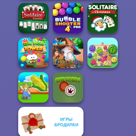
Solitaire
Bubble Shooter
Solitaire Classic
Klondike
Pro 4
Christmas
Om Nom Tower
Emerland
3D
Solitaire
Fruit Party
ИГРЫ
My Garden
БРОДИЛКИ
Journey
Checkers