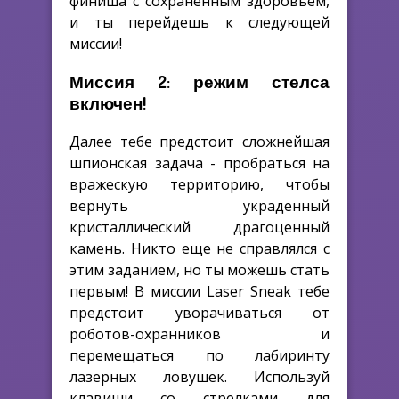
финиша с сохраненным здоровьем,
и ты перейдешь к следующей
миссии!
Миссия 2: режим стелса
включен!
Далее тебе предстоит сложнейшая
шпионская задача - пробраться на
вражескую территорию, чтобы
вернуть украденный
кристаллический драгоценный
камень. Никто еще не справлялся с
этим заданием, но ты можешь стать
первым! В миссии Laser Sneak тебе
предстоит уворачиваться от
роботов-охранников и
перемещаться по лабиринту
лазерных ловушек. Используй
клавиши со стрелками для