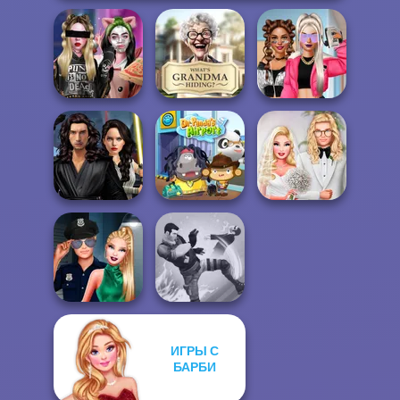
Billie's Weekly
What Is Grandma
BFFs Vs Bullies:
Planner
Hiding
Fashion Rival...
Star Wars
Interstellar
Babs' Spring
Romance
Dr. Panda Airport
Wedding
ИГРЫ С
Style Police
БАРБИ
Officer
Gang Brawlers