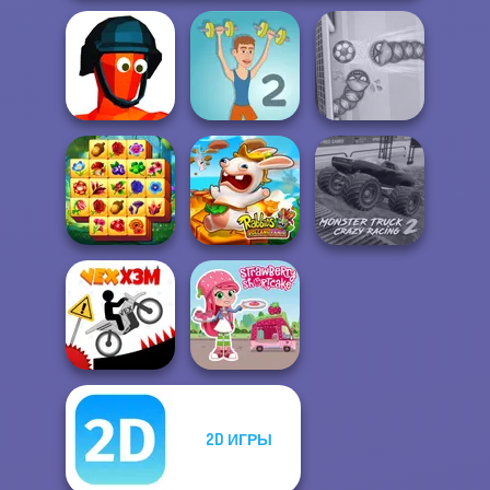
Funny Shooter
Muscle Clicker 2
Soccer Snakes
Spring Tile
Rabbids Volcano
Monster Truck
Master
Panic
Crazy Racing 2
2D ИГРЫ
Strawberry
Vex X3M
Shortcake