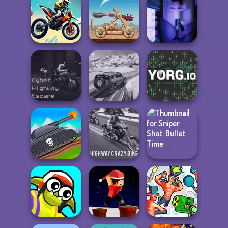
For Honor
High Speed Crazy
Egg Farm
Warriors io
Bike
Bike Jump
Clash of Stone
Cursed Dreams
Cyber Highway
SUV Snow
Escape
Driving 3D
YORG.io
Tanks 2D: Tank
Highway Crazy
Sniper Shot:
Wars
Bike
Bullet Time