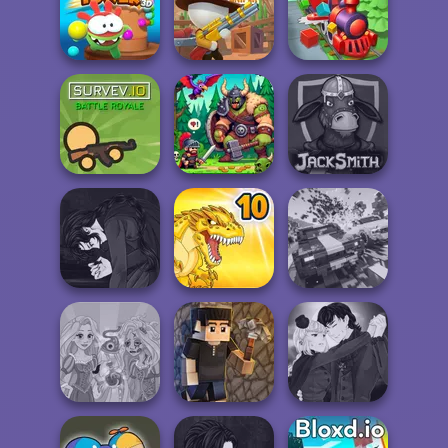
Commando
Teeth Runner
Force 2
Color Fill 3D
Om Nom Tower
3D
Western Sniper
Train Miner
Survev.io
Dragon Hunter
Jacksmith
Manga Creator
Vampire Hunter
Carnage Battle
P...
Dynamons 10
Arena