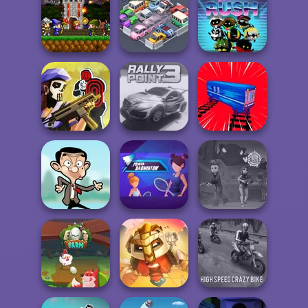
Ghoulish To
Gorgeous Cool
Zombie
Hill Climbing
Zomb...
Romance
Mania
Mini Guardians
Castle Defense
Pocket Parking
Music Rush
Tom Clancy's
Shootout
Rally Point 3
Train Drift
Power
Mr Bean Jump
Badminton
Vortex 9