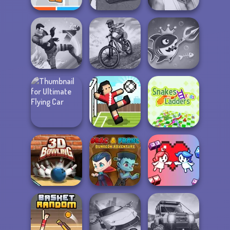
Grand Extreme
Fighter Legends
Roshambo
Racing
Duo
MX Offroad
Fish Stab Getting
Gang Brawlers
Master
Big
Ultimate Flying
Snakes and
Car
Soccer Random
Ladders