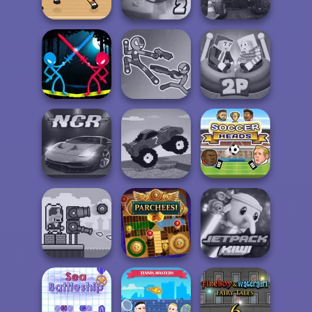
3D Bowling
Drac & Franc
Heart Star
Ultimate Flying
Basket Random
Car 2
Offroad Life 3D
Stick Duel:
Stick Duel: Battle
Ragdoll Arena 2
Medieval Wars
Hero
Player
Funny Mad
Night City Racing
Racing
Soccer Heads