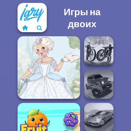
Игры на
двоих
City Bike Racing
Champion
Offroad Muddy
Marie Antoinette 2.0
Trucks