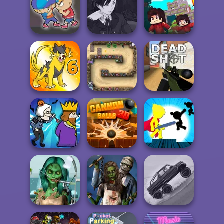
Manga Creator
Rapunzel
Vampire Hunter
Zombie Curse
Vectaria.io
P...
Manga Creator
Vampire Hunter
Elevator Fight
P...
Bloxd.io
Dynamons 6
Canyon Defence
Deadshot.io
Stickman The
Murder
Cannon Balls 3D
Flash