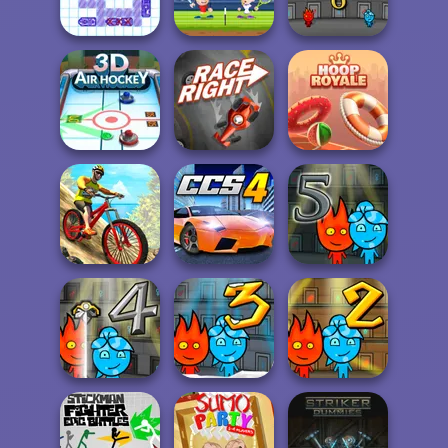
Janissary Tower
Parcheesi Online
Jetpack Kiwi Lite
Fireboy and
Watergirl 6:
Sea Battleship
Tennis Masters
Fairy...
3D Air Hockey
Race Right
Hoop Royale
Fireboy and
MX Offroad
Watergirl 5
Mountain Bike
City Car Stunt 4
Elemen...
Fireboy and
Fireboy and
Fireboy and