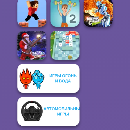
Funny Blade &
Parkour Block
Magic
Xmas Special
Funny Shooter 2
Moon Clash
Parkour Block 3D
Muscle Clicker 2
Heroes
ИГРЫ ОГОНЬ
И ВОДА
Winter Clash 3D
Break n Bounce
АВТОМОБИЛЬНЫЕ
ИГРЫ