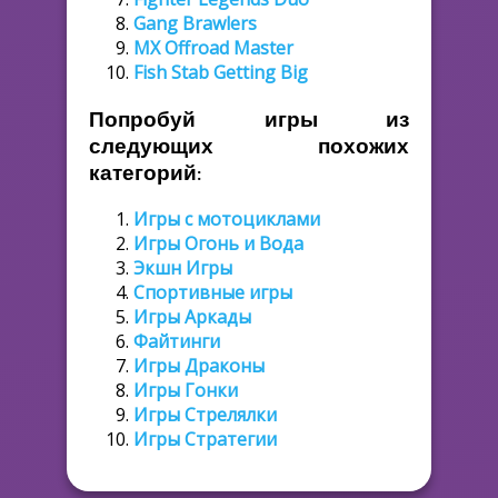
Gang Brawlers
MX Offroad Master
Fish Stab Getting Big
Попробуй игры из
следующих похожих
категорий:
Игры с мотоциклами
Игры Огонь и Вода
Экшн Игры
Спортивные игры
Игры Аркады
Файтинги
Игры Драконы
Игры Гонки
Игры Стрелялки
Игры Стратегии