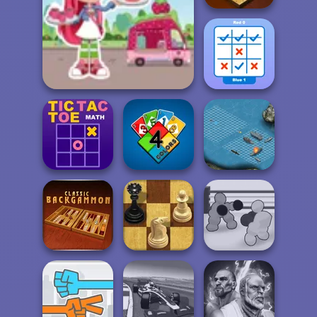
Master Checkers
Tick Cross 2
Strawberry Shortcake
Players
Tic Tac Toe Math
4 Colors
Battleship War
Boxing Gang
Backgammon
Master Chess
Stars