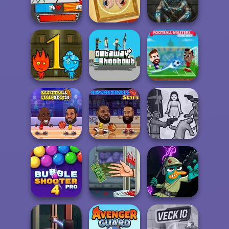
Watergirl 4
Watergirl 3 Ice
Watergirl 2
Crysta...
Te...
Light...
Stickman
Fighter: Epic
Battle
Sumo Party
Striker Dummies
Fireboy and
Getaway
Watergirl
Shootout
Football Masters
Basketball
Squid Battle
Legends 2020
Basketball Stars
Simulator