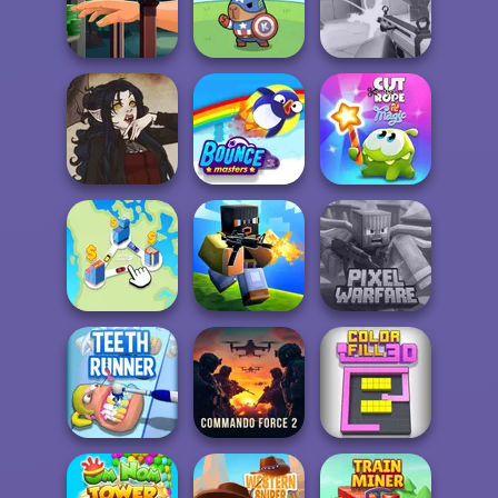
Bubble Shooter
Handless
Agent P Rebel
Pro 4
Millionaire
Spy
Hand Me The
Goods
Avenger Guard
Veck.io
Cut The Rope
Gothic Heroine
Bouncemasters
Magic
Minecraft Pixel
State Connect
Poxel.io
Warfare