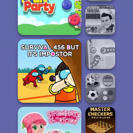
Madness Driver
Vertigo City
Super Soccer
Fruit Party
Noggins
Soccer Snakes
Survival 456 But It
Mind Games for
Impostor
2-3-4 Player