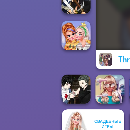
Style Exchange...
Manga Creator
Vampire Hunter
P...
Thr
New Christmas
Sweater Design
Manga Creator
СВАДЕБНЫЕ
Vampire Hunter
Nerd To Popular
ИГРЫ
P...
Makeover Mania