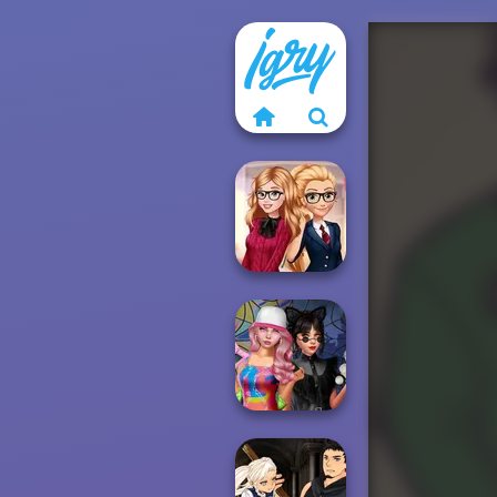
Back To School
Fashionistas
Spin The Bottle