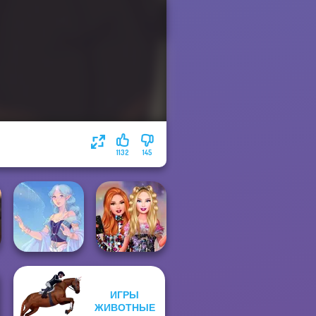
1132
145
ИГРЫ
Bestie Birthday
ЖИВОТНЫЕ
Faithful Elf
Surprise