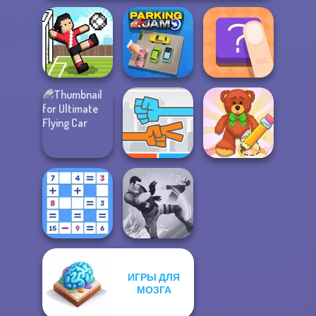
Soccer Random
Parking Jam
The Shape
Ultimate Flying
Wipe Insight
Car
Roshambo
Master
ИГРЫ ДЛЯ
Mathematical
МОЗГА
Crossword
Gang Brawlers