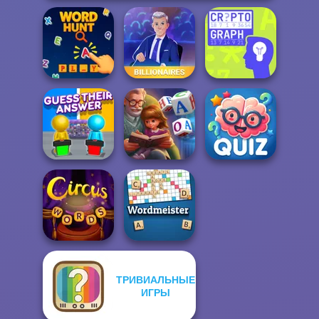
Word Hunt
Billionaires
Cryptograph
Guess Their
Word Scramble:
Quizmania: Trivia
Answer
Family Tales
Game
ТРИВИАЛЬНЫЕ
ИГРЫ
Circus Words
Wordmeister