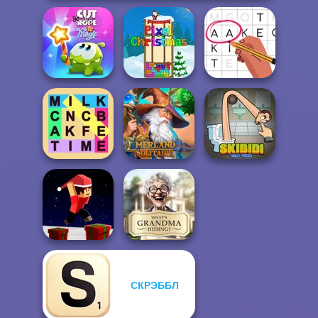
Cut The Rope
Magic
Pixel Christmas
Letters Match
Fillwords: Find
Emerland
Skibidi Toilet
All the Words
Solitaire
Puzzle
СКРЭББЛ
Parkour Block
What Is Grandma
Xmas Special
Hiding