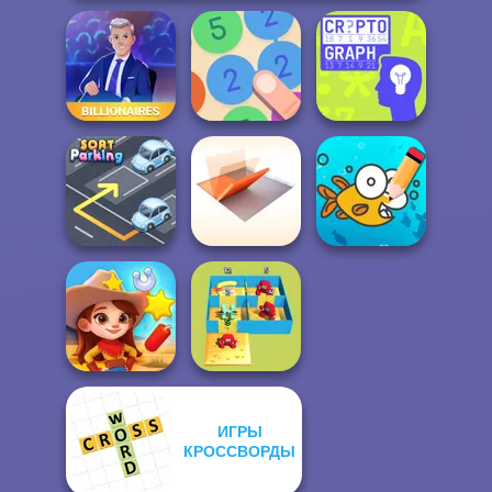
Billionaires
Merge 13
Cryptograph
Folding Blocks
Cute Coloring
Sort Parking
Puzzle
Games
ИГРЫ
КРОССВОРДЫ
Alphabet Lore
Wild West Match
Maze