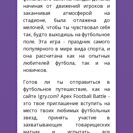
начиная от движений игроков и
заканчивая атмосферой на
стадионе, была отлажена до
мелочей, чтобы ты чувствовал себя
так, будто выходишь на футбольное
поле. Эта игра - праздник самого
популярного в мире вида спорта, и
она рассчитана как на опытных
любителей футбола, так и на
новичков.
Готов ли ты отправиться в
футбольное путешествие, как на
сайте Igry.com? Apex Football Battle -
это твое приглашение вступить на
место твоих любимых футбольных
звезд, принять участие в
захватывающих товарищеских
матчах и испытать все