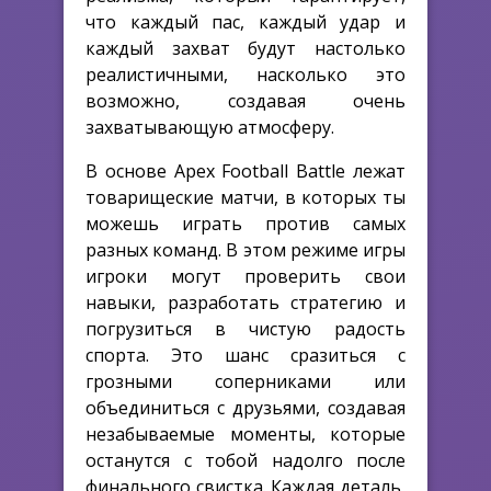
что каждый пас, каждый удар и
каждый захват будут настолько
реалистичными, насколько это
возможно, создавая очень
захватывающую атмосферу.
В основе Apex Football Battle лежат
товарищеские матчи, в которых ты
можешь играть против самых
разных команд. В этом режиме игры
игроки могут проверить свои
навыки, разработать стратегию и
погрузиться в чистую радость
спорта. Это шанс сразиться с
грозными соперниками или
объединиться с друзьями, создавая
незабываемые моменты, которые
останутся с тобой надолго после
финального свистка. Каждая деталь,