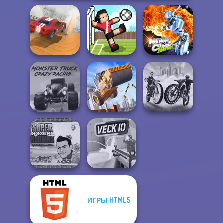
City Driver:
Moon Clash
Destroy Car
Soccer Random
Heroes
Monster Truck
Construction
City Bike Racing
Crazy Racing
Ramp Jumping
Champion
Super Soccer
ИГРЫ HTML5
Noggins
Christmas
Veck.io