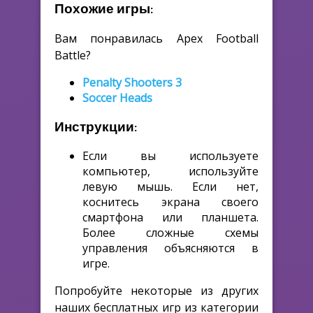
Похожие игры:
Вам понравилась Apex Football
Battle?
Penalty Shooters 3
Soccer Heads
Инструкции:
Если вы используете
компьютер, используйте
левую мышь. Если нет,
коснитесь экрана своего
смартфона или планшета.
Более сложные схемы
управления объясняются в
игре.
Попробуйте некоторые из других
наших бесплатных игр из категории