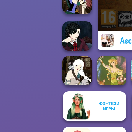
Couple Creator
Manga Creator -
Asc
Fantasy World...
Manga Creator
Vampire Hunter
P...
ФЭНТЕЗИ
Manga Creator -
ИГРЫ
Fantasy World...
Vintage Fairy