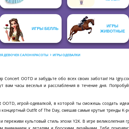
ИГРЫ
ИГРЫ БЕЛЛЬ
ЖИВОТНЫЕ
ЛЯ ДЕВОЧЕК САЛОН КРАСОТЫ
ИГРЫ ОДЕВАЛКИ
р Concert OOTD и забудьте обо всех своих заботах! На Igry.
ут вам часы веселья и расслабления в течение дня. Попробуй
rt OOTD, игрой-одевалкой, в которой ты сможешь создать идеа
 концертный Outfit of The Day, смешав самые крутые тренды K-p
 и переживи культовый стиль эпохи Y2K. В игре великолепная г
м вниманием к деталям и броскими дизайнами. Тебе понрави