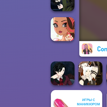
Barbie
Manga Creator
Vampire Hunter
P...
Con
Fairy Tale High
Manga Creator
ИГРЫ С
Vampire Hunter
Manga Creator -
МАНИКЮРОМ
P...
Fantasy World...