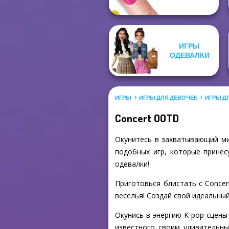
ИГРЫ
ОДЕВАЛКИ
ИГРЫ
ИГРЫ ДЛЯ ДЕВОЧЕК
ИГРЫ Д
Concert OOTD
Окунитесь в захватывающий ми
подобных игр, которые принес
одевалки!
Приготовься блистать с Conce
веселья! Создай свой идеальный
Окунись в энергию K-pop-сцены
известного своим удивительны