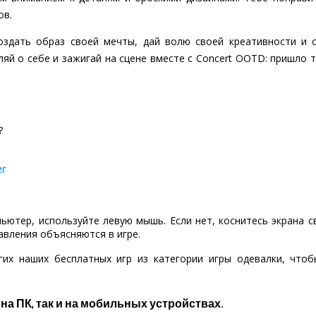
ов.
оздать образ своей мечты, дай волю своей креативности и с
ляй о себе и зажигай на сцене вместе с Concert OOTD: пришло т
?
er
пьютер, используйте левую мышь. Если нет, коснитесь экрана 
авления объясняются в игре.
гих наших бесплатных игр из категории игры одевалки, что
 на ПК, так и на мобильных устройствах.