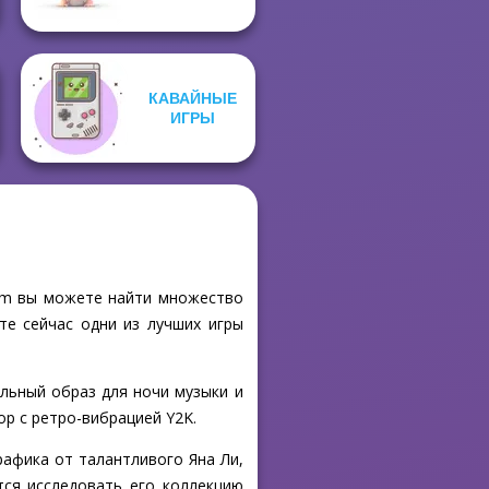
КАВАЙНЫЕ
ИГРЫ
com вы можете найти множество
те сейчас одни из лучших игры
льный образ для ночи музыки и
op с ретро-вибрацией Y2K.
рафика от талантливого Яна Ли,
тся исследовать его коллекцию