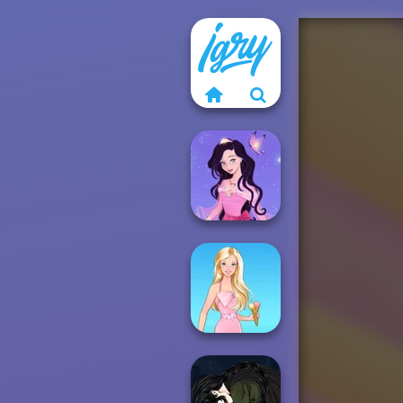
Dress up Azalea
5