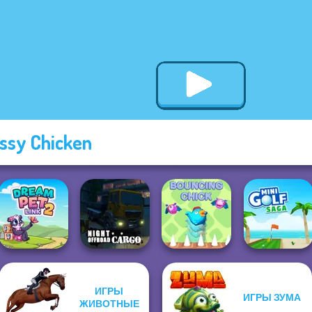
ssy Chicken
ИГРЫ
ИГРЫ ЗУМА
Night OffRoad
ЖИВОТНЫЕ
Dream Pet Link 2
Cargo
Bouncing Chick
Mini Golf Saga