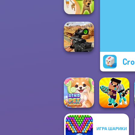
Time Travel
Dog Life
Simulator
Cro
Sniper Combat
3D
ИГРА ШАРИКИ
ASMR Pet
Noob vs Pro
Treatment
Challenge