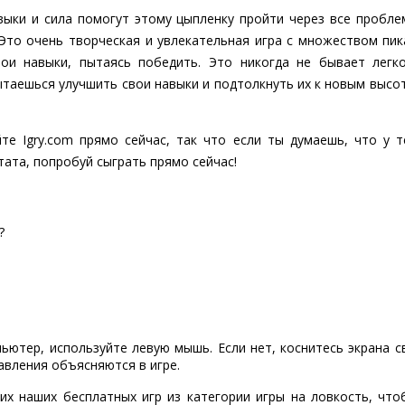
авыки и сила помогут этому цыпленку пройти через все пробле
. Это очень творческая и увлекательная игра с множеством пи
ои навыки, пытаясь победить. Это никогда не бывает легк
таешься улучшить свои навыки и подтолкнуть их к новым высот
айте Igry.com прямо сейчас, так что если ты думаешь, что у 
ата, попробуй сыграть прямо сейчас!
?
пьютер, используйте левую мышь. Если нет, коснитесь экрана 
авления объясняются в игре.
их наших бесплатных игр из категории игры на ловкость, чт