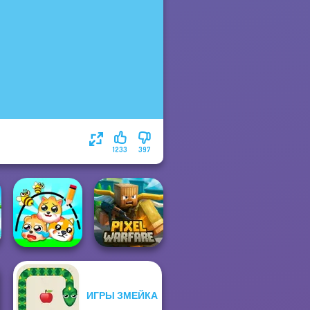
1233
397
ИГРЫ ЗМЕЙКА
Minecraft Pixel
Protect My Dog 3
Warfare