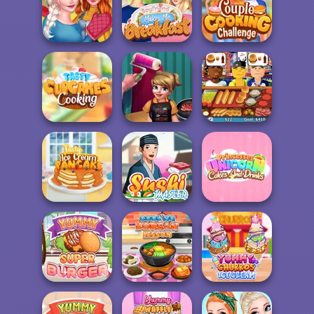
My Perfect
Lemonade
Stand
Pizza Party
FNF Pizzeria
Sisters
Thanksgiving
Boyfriend Makes
Couple Cooking
Dinner
Me Breakfast
Challenge
Tasty Cupcakes
Cook And
Cooking
Decorate
Hot Dog Bush
Princesses
Tasty Ice Cream
Unicorn Cakes
Pancake
Sushi Master
And D...