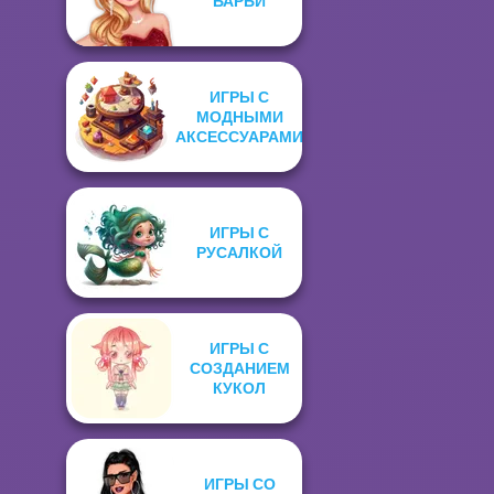
БАРБИ
ИГРЫ С
МОДНЫМИ
АКСЕССУАРАМИ
ИГРЫ С
РУСАЛКОЙ
ИГРЫ С
СОЗДАНИЕМ
КУКОЛ
ИГРЫ СО