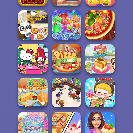
Crazy Pizza
Chocolate Pizza
Super Burger 2
Dr Panda
Restaurant
Rainbow Frozen
Pizza Maker
Hello Kitty and
Real Pizza
Friends: Xmas...
Cooking
Yummy Toast
Cooking
ASMR Girl:
Restaurant
Livestream