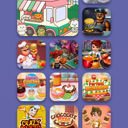
Whats For Dinner
Purr-fect Scoops
FNAF Burger
Hamburger
Cooking Fast
Cooking Mania
Halloween
Cooking Fast
Yummy Donut
My Perfect
Yummy Cupcake
Factory
Restaurant