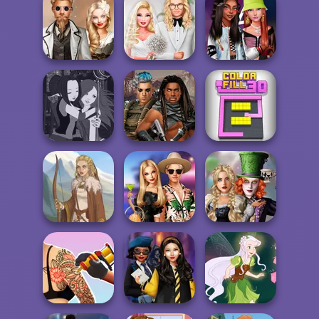
Waterbender:
Trekkie Meiker
Roomies Blind
Katara
F/F
Date
Steampunk
Babs' Spring
Fashionistas'
Wedding
Wedding
Faceoff
Manga Creator -
Cyberpunk
Fantasy World...
Guardians
Color Fill 3D
Alice and
BFFs' Birthday
Friends:
Viking Woman
Bash For Babs
Enchanted W...