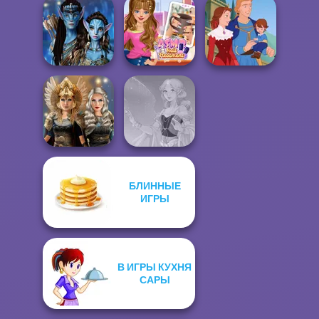
Tattoo Master 3D:
Hogwarts
Crazy Art
Princesses
Pixie Friends
Avatar Na'vi
ASMR Nail
Warriors Saga
Treatment
Life Story
БЛИННЫЕ
Norse
ИГРЫ
Goddesses
Faithful Elf
В ИГРЫ КУХНЯ
САРЫ