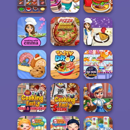
Around the
Halloween
Cooking Live
Worlds Pizza
Pizzeria
Cooking Chef -
Food Fever
Cake Shop
Burger Shop
Sushi Rolls -
Cooking with
Pizza Real Life
French Apple Pie
Emm...
Cooking
- Cooking wit...
Max Mixed
Bakery Shop
Tasty Drop
Cuisine