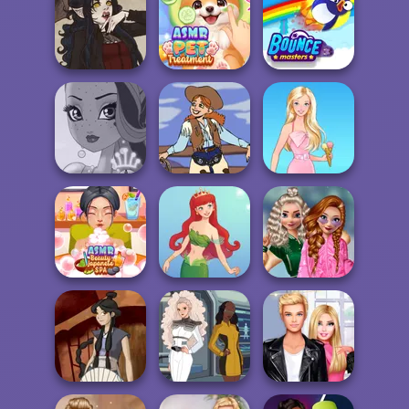
Folklore Fashion
Firebender Zuko
Ice Ballerina
ASMR Pet
Gothic Heroine
Treatment
Bouncemasters
Fairy Tale High
Cowgirl
Barbie
School
ASMR Beauty
Popularity
Japanese Spa
Cute Mermaid
Challenge