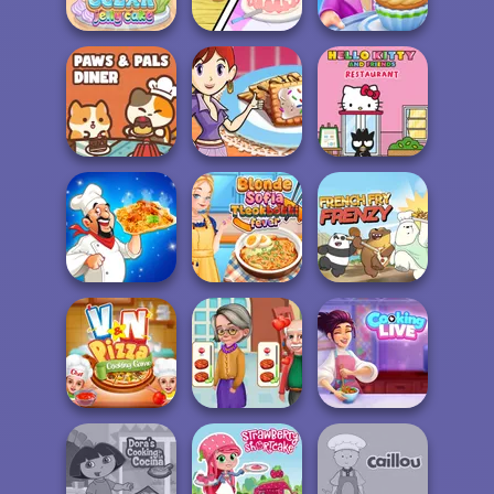
Yummy Hotdog
Kitchen
Mukbang
Dolly's
Tiny Baker Ocean
Restaurant
Cooking Stories:
Jelly Cake
Organising
Fun Cafe
Paws & Pals
Sara's Cooking
Hello Kitty And
Diner
Class: Mini Pop...
Friends Restau...
Blonde Sofia:
Biryani Recipes
Tteokbokki Fever
French Fry Frenzy
V And N Pizza
Cooking
Cooking Live: Be