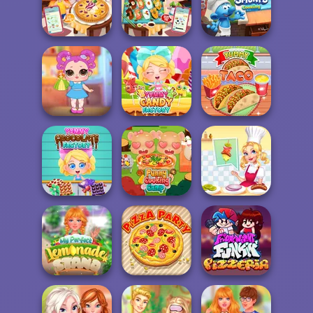
Cooking Fast 3:
Cooking Fast 4
Ribs and Panca...
Steak
Cooking Scene
Grandma Recipe
Grandma Recipe
The Smurfs:
Apple Pie
Nigiri Sushi
Cooking
Baby Holly
Yummy Candy
Feeding Time
Factory
Yummy Taco
Yummy
Chocolate
Funny Cooking
Michelin Star
Factory
Camp
Chef