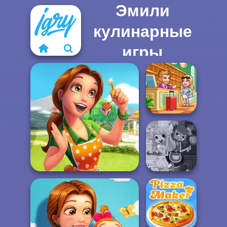
Эмили
кулинарные
игры
Hotel Fever
Tycoon
Delicious - Emily's Home
Sweet...
Devilish Cooking