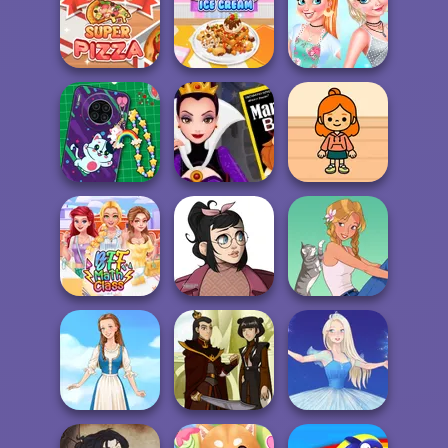
Yummy Super
Cooking Korean
Yummy Churros
Burger
Lesson
Ice Cream
Princesses
Yummy Super
Yummy Waffle
Cooking
Pizza
Ice Cream
Challenge:...
DIY Phone Case
Evil Queen's
TB Avataria Life
Shop
Revenge
Girl
Casual Icon
BFF Math Class
Maker
A Girl And Her Pet