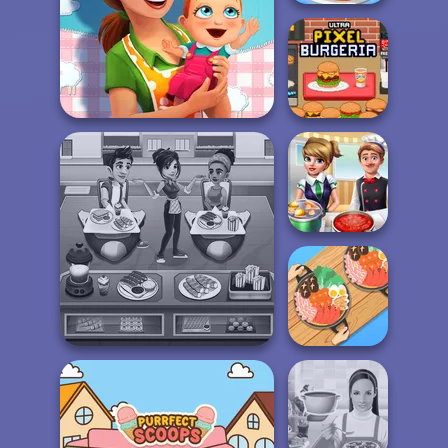
The Pizza Maker
Delicious - Emily's New
Ultra Pixel
Beginn...
Burgeria
Cooking Frenzy
Cooking Cafe Food Chef
Hot Pot Rush