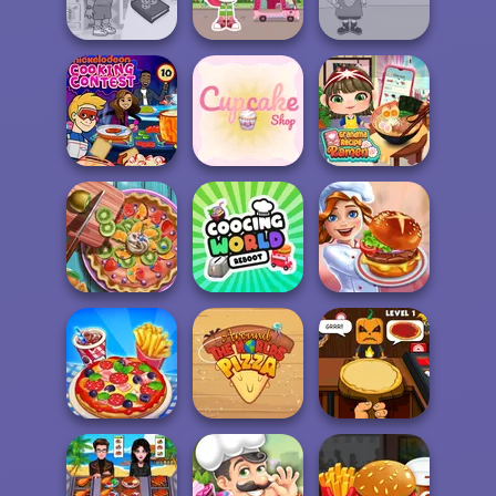
Cooking Game
Madness
a Chef&Cook
Dora Cooking in
Strawberry
la Cucina
Shortcake
Caillou Chef
Nickelodeon
Grandma Recipe
Cooking Contest
Cupcake Shop
Ramen
Pie Real Life
Cooking World
Cooking
Reborn
Cooking Festival