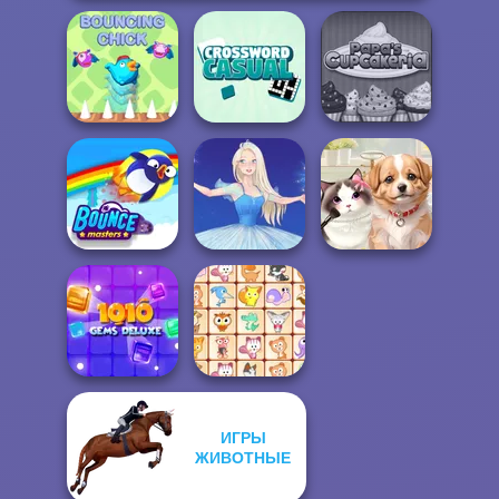
Casual
Papa's
Bouncing Chick
Crossword
Cupcakeria
Bouncemasters
Ice Ballerina
Pet Salon
ИГРЫ
10X10 Gems
ЖИВОТНЫЕ
Deluxe
Dream Pet Link