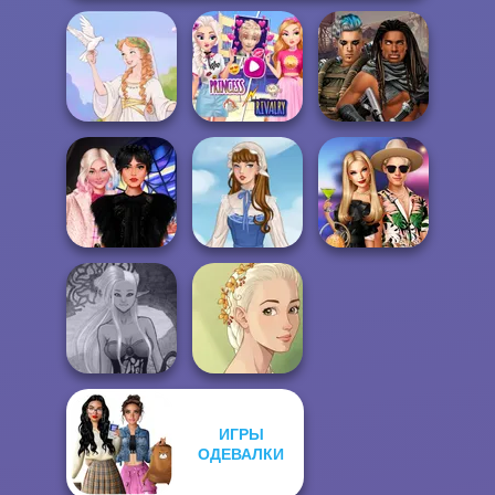
Elsa And
Rapunzel
Cyberpunk
Greek Gods
Princess Riv...
Guardians
Wednesday
BFFs' Birthday
Besties Fun Day
French Folklore
Bash For Babs
ИГРЫ
Dark Mage
ОДЕВАЛКИ
Natural Girl
Creator
Portrait