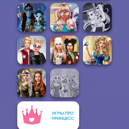
Manga Creator
Avatar Na'vi
Nerd To Popular
Vampire Hunter
Warriors Saga
Makeover Mania
P...
Storybook Glam
Kiss, Marry, Hate
Dress To Impress
Dress Up
Challenge
Back To Schoo...
Advent...
ИГРЫ ПРО
Elven Kingdom
Forest Of
ПРИНЦЕСС
Rapunzel
Wonder...
Zombie Curse