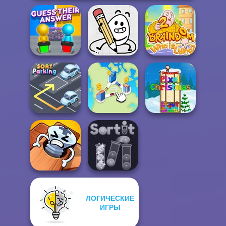
Guess Their
Braindom 2:
Answer
Egg Adventure
Who is Lying?
Sort Parking
State Connect
Pixel Christmas
ЛОГИЧЕСКИЕ
Pin Master: Screw
ИГРЫ
Puzzle Quest
Sort It