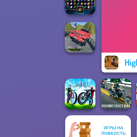
Vortex 9
Sorcerer
Mahjong Marvels
Hig
Indian SUV
Offroad
Simulator
ИГРЫ НА
City Bike Racing
Highway Crazy
ЛОВКОСТЬ
Champion
Bike