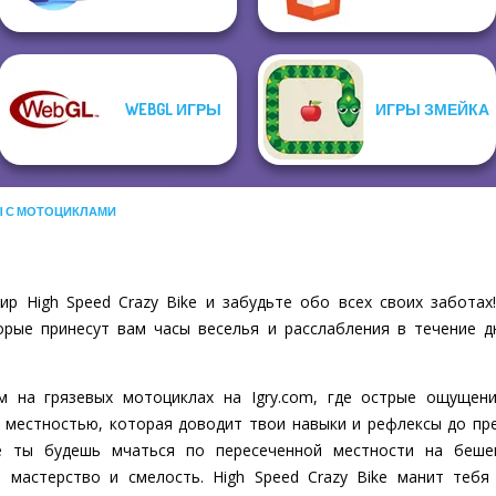
WEBGL ИГРЫ
ИГРЫ ЗМЕЙКА
Ы С МОТОЦИКЛАМИ
р High Speed Crazy Bike и забудьте обо всех своих заботах
рые принесут вам часы веселья и расслабления в течение д
м на грязевых мотоциклах на Igry.com, где острые ощущен
местностью, которая доводит твои навыки и рефлексы до пред
е ты будешь мчаться по пересеченной местности на бешен
 мастерство и смелость. High Speed Crazy Bike манит теб