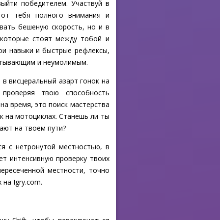
выйти победителем. Участвуй в
 от тебя полного внимания и
вать бешеную скорость, но и в
 которые стоят между тобой и
ои навыки и быстрые рефлексы,
атывающим и неумолимым.
 в висцеральный азарт гонок на
 проверяя твою способность
на время, это поиск мастерства
к на мотоциклах. Станешь ли ты
ают на твоем пути?
я с нетронутой местностью, в
ает интенсивную проверку твоих
пересеченной местности, точно
на Igry.com.