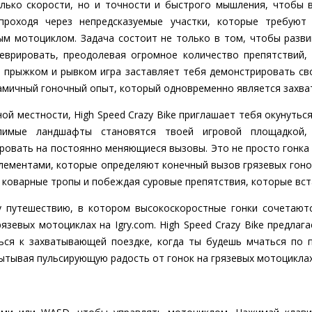
лько скорости, но и точности и быстрого мышления, чтобы 
 проходя через непредсказуемые участки, которые требуют
ым мотоциклом. Задача состоит не только в том, чтобы разви
неврировать, преодолевая огромное количество препятствий,
 прыжком и рывком игра заставляет тебя демонстрировать св
амичный гоночный опыт, который одновременно является захв
ой местности, High Speed Crazy Bike приглашает тебя окунуться
олимые ландшафты становятся твоей игровой площадкой,
ровать на постоянно меняющиеся вызовы. Это не просто гонка 
лементами, которые определяют конечный вызов грязевых гоно
коварные тропы и побеждая суровые препятствия, которые вст
у путешествию, в котором высокоскоростные гонки сочетаютс
рязевых мотоциклах на Igry.com. High Speed Crazy Bike предлаг
ься к захватывающей поездке, когда ты будешь мчаться по 
ытывая пульсирующую радость от гонок на грязевых мотоциклах 