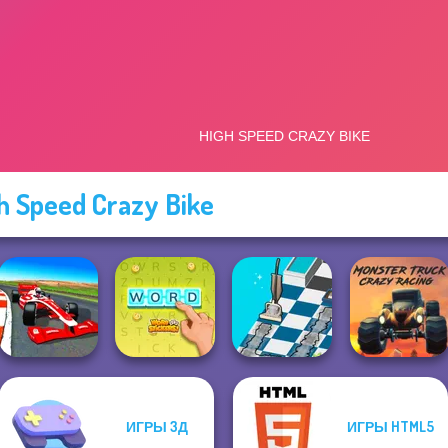
h Speed Crazy Bike
ИГРЫ 3Д
ИГРЫ HTML5
Grand Extreme
Dusty Maze
Monster Truck
Racing
Word Stickers!
Hunter
Crazy Racing