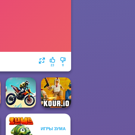
23
11
ИГРЫ ЗУМА
Bike Jump
Kour.io