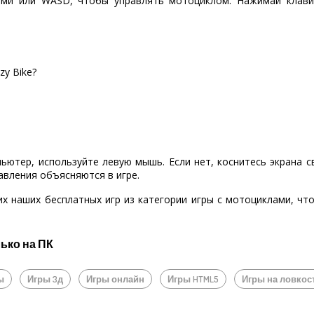
ами или WASD, чтобы управлять мотоциклом. Нажимай клавиш
zy Bike?
пьютер, используйте левую мышь. Если нет, коснитесь экрана 
авления объясняются в игре.
их наших бесплатных игр из категории игры с мотоциклами, чт
лько на ПК
ы
Игры 3д
Игры онлайн
Игры HTML5
Игры на ловкос