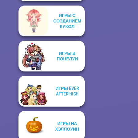
ИГРЫ С
СОЗДАНИЕМ
КУКОЛ
ИГРЫ В
ПОЦЕЛУИ
ИГРЫ EVER
AFTER HIGH
ИГРЫ НА
ХЭЛЛОУИН