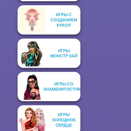
ИГРЫ С
СОЗДАНИЕМ
КУКОЛ
ИГРЫ
МОНСТР ХАЙ
ИГРЫ СО
ЗНАМЕНИТОСТЯМИ
ИГРЫ
ХОЛОДНОЕ
СЕРДЦЕ