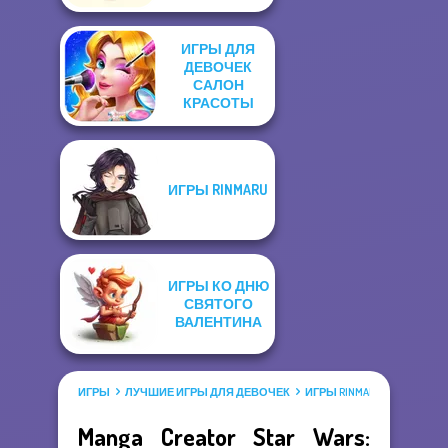
ИГРЫ ДЛЯ
ДЕВОЧЕК
САЛОН
КРАСОТЫ
ИГРЫ RINMARU
ИГРЫ КО ДНЮ
СВЯТОГО
ВАЛЕНТИНА
ИГРЫ
ЛУЧШИЕ ИГРЫ ДЛЯ ДЕВОЧЕК
ИГРЫ RINMARU
Manga Creator Star Wars: