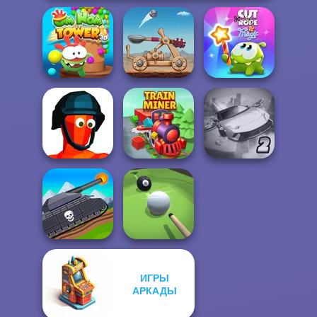
Om Nom Tower
Cut The Rope
3D
Clash of Stone
Magic
Ultimate Flying
Funny Shooter
Train Miner
Car 2
ИГРЫ
Tanks 2D: Tank
АРКАДЫ
Wars
Pool Master 3D