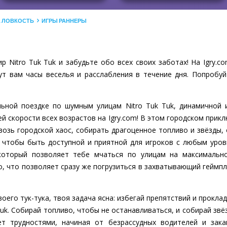
А ЛОВКОСТЬ
ИГРЫ РАННЕРЫ
р Nitro Tuk Tuk и забудьте обо всех своих заботах! На Igry.
ут вам часы веселья и расслабления в течение дня. Попробуй
ьной поездке по шумным улицам Nitro Tuk Tuk, динамичной 
 скорости всех возрастов на Igry.com! В этом городском прикл
квозь городской хаос, собирать драгоценное топливо и звёзды,
к, чтобы быть доступной и приятной для игроков с любым уров
который позволяет тебе мчаться по улицам на максимально
, что позволяет сразу же погрузиться в захватывающий геймпле
оего тук-тука, твоя задача ясна: избегай препятствий и прокл
uk. Собирай топливо, чтобы не останавливаться, и собирай звё
т трудностями, начиная от безрассудных водителей и зак