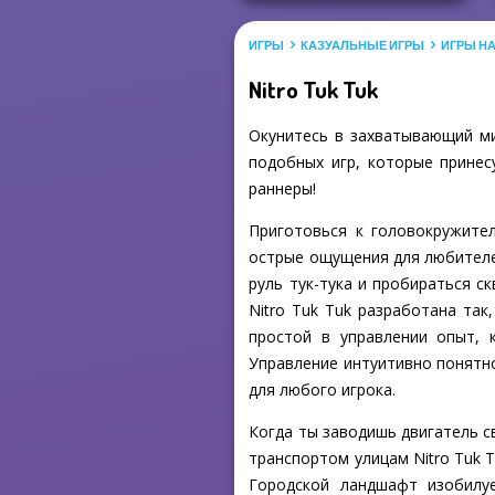
ИГРЫ
КАЗУАЛЬНЫЕ ИГРЫ
ИГРЫ Н
Nitro Tuk Tuk
Окунитесь в захватывающий ми
подобных игр, которые принес
раннеры!
Приготовься к головокружител
острые ощущения для любителей
руль тук-тука и пробираться с
Nitro Tuk Tuk разработана та
простой в управлении опыт, 
Управление интуитивно понятно
для любого игрока.
Когда ты заводишь двигатель св
транспортом улицам Nitro Tuk T
Городской ландшафт изобилуе