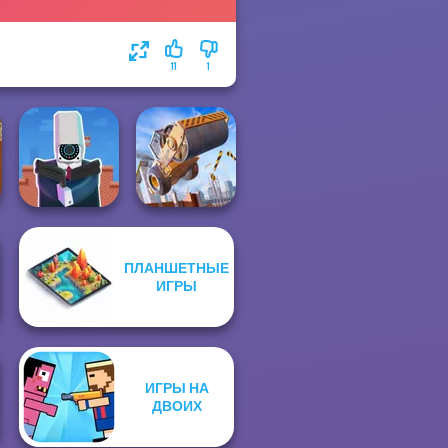
11
1
ПЛАНШЕТНЫЕ
Cameraman vs
Construction
ИГРЫ
Toilets Puzzle
Ramp Jumping
ИГРЫ НА
ДВОИХ