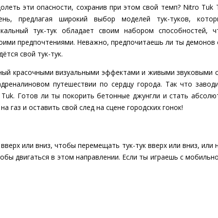
леть эти опасности, сохранив при этом свой темп? Nitro Tuk
ень, предлагая широкий выбор моделей тук-туков, кото
икальный тук-тук обладает своим набором способностей, ч
воими предпочтениями. Неважно, предпочитаешь ли ты демонов 
дётся свой тук-тук.
нный красочными визуальными эффектами и живыми звуковыми с
 адреналиновом путешествии по сердцу города. Так что завод
k Tuk. Готов ли ты покорить бетонные джунгли и стать абсол
на газ и оставить свой след на сцене городских гонок!
вверх или вниз, чтобы перемещать тук-тук вверх или вниз, или
обы двигаться в этом направлении. Если ты играешь с мобильно