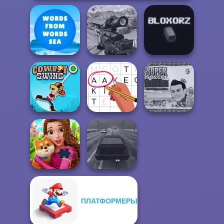
Words From
Sniper Combat
Words: Sea
3D
Bloxorz
Super Soccer
Noggins
Cowboy Swing
Letters Match
Christmas
ПЛАТФОРМЕРЫ
Royal Jigsaw
Highway Traffic