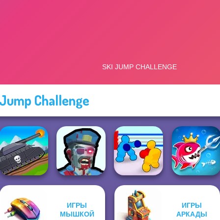
 Jump Challenge
ИГРЫ
ИГРЫ
Tanks 2D: Tank
Zombies
Boxing Gang
Fish Stab Getting
МЫШКОЙ
АРКАДЫ
Wars
Shooter
Stars
Big