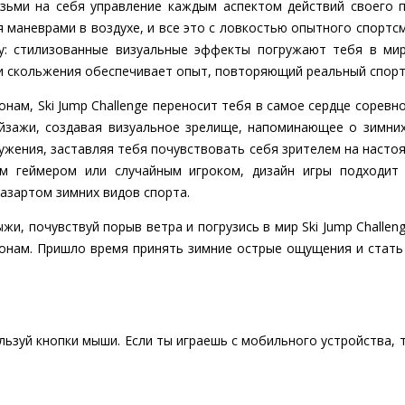
зьми на себя управление каждым аспектом действий своего п
я маневрами в воздухе, и все это с ловкостью опытного спортсм
ку: стилизованные визуальные эффекты погружают тебя в ми
и скольжения обеспечивает опыт, повторяющий реальный спорт
нам, Ski Jump Challenge переносит тебя в самое сердце соревн
зажи, создавая визуальное зрелище, напоминающее о зимних
ужения, заставляя тебя почувствовать себя зрителем на насто
м геймером или случайным игроком, дизайн игры подходит 
азартом зимних видов спорта.
и, почувствуй порыв ветра и погрузись в мир Ski Jump Challen
онам. Пришло время принять зимние острые ощущения и стать
ьзуй кнопки мыши. Если ты играешь с мобильного устройства, т