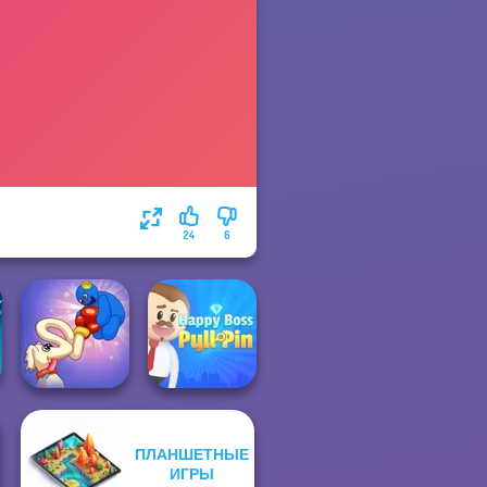
24
6
ПЛАНШЕТНЫЕ
Long Dog - Long
Happy Boss Pull
ИГРЫ
Nose
Pin